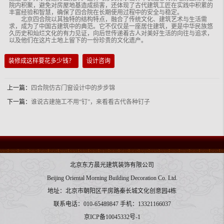
院内积聚，避免对房屋地基造成损害，还体现了古代建筑工匠在实践中积累的
丰富经验和智慧，确保了四合院在长期使用过程中的安全与稳定。
北京四合院以其独特的结构特点，融合了传统文化、建筑艺术与生活需
求，成为了中国古建筑中的典范。它不仅仅是一座居住建筑，更是中华民族悠
久历史和灿烂文化的有力见证，向后世传递着古人对美好生活的向往与追求，
以及他们在这片土地上留下的一份珍贵的文化遗产。
装修成这样要花多少钱？
设计咨询
上一篇：
四合院仿古门窗设计中的步步锦
下一篇：
谁说古建施工不用“钉”，来看看古代各种钉子
北京东方晨光建筑装饰有限公司
Beijing Oriental Morning Building Decoration Co. Ltd.
地址：北京市朝阳区平房路秦长城文化创意园4栋
联系电话：010-65489847 手机：13321166037
京ICP备10045332号-1