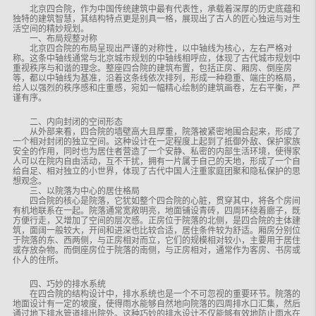
北京四合院，作为中国传统建筑中最有代表性，承载着深厚的历史底蕴和
独特的建筑智慧，其结构特点更是别具一格，展现出了古人的匠心独运与对生
活空间的精妙规划。
一、布局规整对称
北京四合院的布局呈现出严谨的对称性，以中轴线为核心，左右严格对
称。这条中轴线通常与北京城市规划的中轴线相呼应，体现了古代城市规划中
重视秩序与和谐的理念。整座四合院的建筑布置，包括正房、厢房、倒座房
等，都以中轴线为基准，沿着这条线依次排列，形成一种稳重、端庄的格局，
给人以强烈的秩序感和庄重感，宛如一幅精心绘制的建筑画卷，左右平衡，严
谨有序。
二、内向封闭的空间形态
从外部来看，四合院的墙壁高大且厚重，院落被紧密地围合起来，形成了
一个相对封闭的独立空间。这种设计在一定程度上起到了抵御外敌、保护家族
安全的作用，同时也为居住者营造了一个安静、私密的内部生活环境，使得家
人可以在院内自由活动，互不干扰，拥有一片属于自己的天地，形成了一个自
给自足、相对独立的小世界，体现了古代中国人注重家庭团聚和隐私保护的思
想观念。
三、以院落为中心的居住格局
四合院的核心是院落，它犹如整个四合院的心脏，贯穿其中，将各个房间
有机地联系在一起。院落通常宽敞明亮，地面铺设青砖，四周环绕着廊子，既
方便行走，又增加了空间的层次感。正房位于院落的北侧，是四合院的主体建
筑，面阔一般较大，开间和进深也比较合适，居住条件较为舒适。厢房分别位
于院落的东、西两侧，与正房相对而立，它们的规模相对较小，主要用于居住
或存放杂物。而倒座房位于院落的南侧，与正房相对，通常作为客房、书房或
仆人的住所。
四、巧妙的排水系统
在四合院的结构设计中，排水系统也是一个不可忽视的重要环节。院落的
地面设计有一定的坡度，使得雨水能够自然地向院落的四周排水口汇集，然后
通过地下排水管道排出院外。这种巧妙的排水设计不仅能够有效地防止雨水在