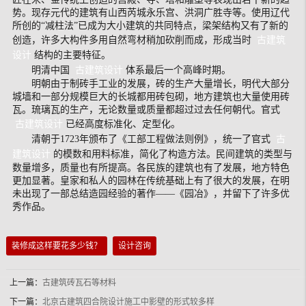
势。现存元代的建筑有山西芮城永乐宫、洪洞广胜寺等。使用辽代
所创的“减柱法”已成为大小建筑的共同特点，梁架结构又有了新的
创造，许多大构件多用自然弯材稍加砍削而成，形成当时
古建筑
设计
结构的主要特征。
明清中国
古建筑设计
体系最后一个高峰时期。
明朝由于制砖手工业的发展，砖的生产大量增长，明代大部分
城墙和一部分规模巨大的长城都用砖包砌，地方建筑也大量使用砖
瓦。琉璃瓦的生产，无论数量或质量都超过过去任何朝代。官式
古建筑设计
已经高度标准化、定型化。
清朝于1723年颁布了《工部工程做法则例》，统一了官式
古
建筑设计
的模数和用料标准，简化了构造方法。民间建筑的类型与
数量增多，质量也有所提高。各民族的建筑也有了发展，地方特色
更加显著。皇家和私人的园林在传统基础上有了很大的发展，在明
未出现了一部总结造园经验的著作——《园冶》，并留下了许多优
秀作品。
装修成这样要花多少钱？
设计咨询
上一篇：
古建筑砖瓦石等材料
下一篇：
北京古建筑四合院设计施工中影壁的形式较多样