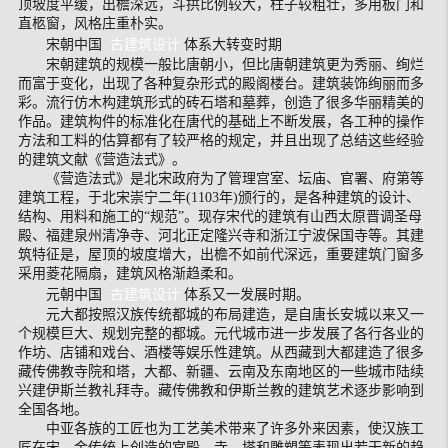
顶坡度平缓，出檐深远，斗拱比例较大，柱子较粗壮，多用板门和
直柩窗，风格庄重朴实。
宋朝中国
古建筑设计
体系大转变时期
宋朝建筑的规模一般比唐朝小，但比唐朝建筑更为秀丽、绚烂
而富于变化，出现了各种复杂形式的殿阁楼台。建筑装饰绚丽而多
彩。流行仿木构建筑形式的砖石塔和墓葬，创造了很多华丽精美的
作品。建筑构件的标准化在唐代的基础上不断发展，各工种的操作
方法和工料的估算都有了较严格的规定，并且出现了总结这些经验
的建筑文献《营造法式》。
《营造法式》是北宋政府为了管理宫室、坛庙、官署、府第等
建筑工程，于北宋崇宁二年(1103年)颁行的，是各种建筑的设计、
结构、用料和施工的“规范”。现存宋代的建筑有山西太原晋调圣母
殿、福建泉州清净寺、河北正定隆兴寺和浙江宁波保国寺等。其建
筑特征是，屋顶的坡度增大，出檐不如前代深远，重要建筑门窗多
采用菱花隔扇，建筑风格渐趋柔和。
元朝中国
古建筑设计
体系又一发展时期。
元大都按照汉族传统都城的布局建造，是自唐长安城以来又一
个规模巨大、规划完整的都城。元代城市进一步发展了各行各业的
作坊、店铺和戏台、酒楼等娱乐性建筑。从西藏到大都建造了很多
藏传佛教寺院和塔，大都、新疆、云南及东南地区的一些城市陆续
兴建伊斯兰教礼拜寺。藏传佛教和伊斯兰教的建筑艺术逐步影响到
全国各地。
中亚各族的工匠也为工艺美术带来了许多外来因素，使汉族工
匠在宋、金传统上创造的宫殿、寺、塔和雕塑等表现出若干新的趋