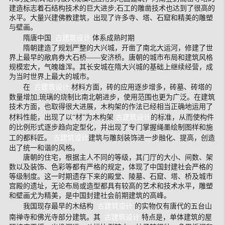
建造标志着石结构技术的巨大进步;石工的雕凿技术也达到了很高的
水平。大量兴建佛教建筑，出现了许多寺、塔、石窟和精美的雕塑
与壁画。
隋唐中国
古建筑设计
体系成熟时期
隋朝建造了规划严整的大兴城，开凿了南北大运河，修建了世
界上最早的敞肩券大石桥——安济桥。唐朝的城市布局和建筑风格
规模宏大，气魄雄浑。其长安城在隋大兴城的基础上继续经营，成
为当时世界上最大的城市。
在
古建筑设计
材料方面，砖的应用逐步增多，砖墓、砖塔的
数量增加;琉璃的烧制比南北朝进步，使用范围也更为广泛。在建筑
技术方面，也取得很大进展，木构架的作法已经相当正确地运用了
材料性能，出现了以“材”为木构架
古建筑设计
的标准，从而使构件
的比例形式逐步趋向定型化，并出现了专门掌握绳墨绘制图样和施
工的都料匠。
古建筑设计
建筑与雕刻装饰进一步融化、提高，创造
出了统一和谐的风格。
唐朝的住宅，根据主人不同的等级，其门厅的大小、间数、架
数以及装饰、色彩等都有严格的规定，体现了中国封建社会严格的
等级制度。这一时期遗存下来的殿堂、陵墓、石窟、塔、桥及城市
宫殿的遗址，无论布局或造型都具有较高的艺术和技术水平，雕塑
和壁画尤为精美，是中国封建社会前期建筑的高峰。
我国现存最早的木结构
古建筑设计
的实物仅有唐代的五台山
南禅寺和佛光寺部分建筑。其
古建筑设计
特点是，单体建筑的屋