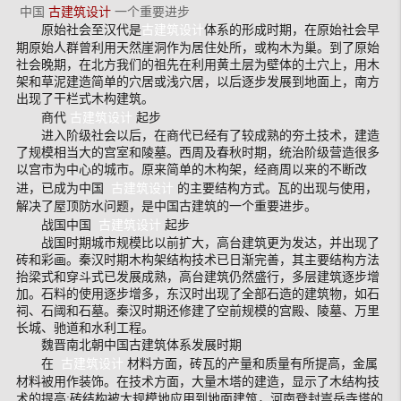
中国
古建筑设计
一个重要进步
原始社会至汉代是
古建筑设计
体系的形成时期，在原始社会早
期原始人群曾利用天然崖洞作为居住处所，或构木为巢。到了原始
社会晚期，在北方我们的祖先在利用黄土层为壁体的土穴上，用木
架和草泥建造简单的穴居或浅穴居，以后逐步发展到地面上，南方
出现了干栏式木构建筑。
商代
古建筑设计
起步
进入阶级社会以后，在商代已经有了较成熟的夯土技术，建造
了规模相当大的宫室和陵墓。西周及春秋时期，统治阶级营造很多
以宫市为中心的城市。原来简单的木构架，经商周以来的不断改
进，已成为中国
古建筑设计
的主要结构方式。瓦的出现与使用，
解决了屋顶防水问题，是中国古建筑的一个重要进步。
战国中国
古建筑设计
起步
战国时期城市规模比以前扩大，高台建筑更为发达，并出现了
砖和彩画。秦汉时期木构架结构技术已日渐完善，其主要结构方法
抬梁式和穿斗式已发展成熟，高台建筑仍然盛行，多层建筑逐步增
加。石料的使用逐步增多，东汉时出现了全部石造的建筑物，如石
祠、石阈和石墓。秦汉时期还修建了空前规模的宫殿、陵墓、万里
长城、驰道和水利工程。
魏晋南北朝中国古建筑体系发展时期
在
古建筑设计
材料方面，砖瓦的产量和质量有所提高，金属
材料被用作装饰。在技术方面，大量木塔的建造，显示了木结构技
术的提高;砖结构被大规模地应用到地面建筑，河南登封嵩岳寺塔的