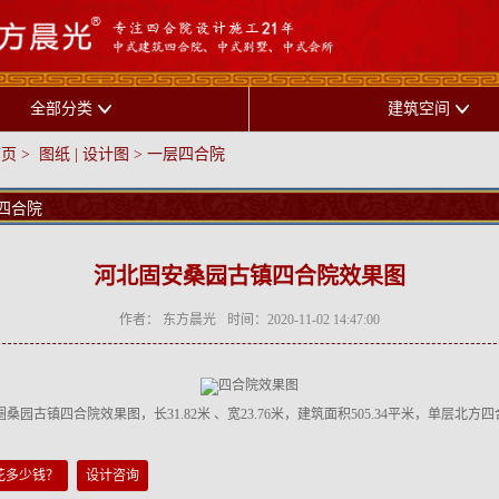
全部分类
建筑空间
首页
>
图纸 | 设计图
>
一层四合院
四合院
河北固安桑园古镇四合院效果图
作者： 东方晨光
时间：2020-11-02 14:47:00
古镇四合院效果图，长31.82米 、宽23.76米，建筑面积505.34平米，单层北方
花多少钱？
设计咨询